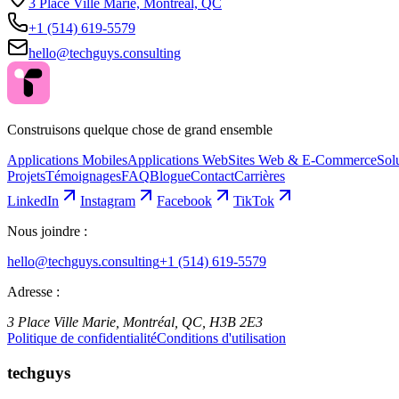
3 Place Ville Marie, Montréal, QC
+1 (514) 619-5579
hello@techguys.consulting
Construisons quelque chose de grand ensemble
Applications Mobiles
Applications Web
Sites Web & E-Commerce
Sol
Projets
Témoignages
FAQ
Blogue
Contact
Carrières
LinkedIn
Instagram
Facebook
TikTok
Nous joindre :
hello@techguys.consulting
+1 (514) 619-5579
Adresse :
3 Place Ville Marie, Montréal, QC, H3B 2E3
Politique de confidentialité
Conditions d'utilisation
techguys